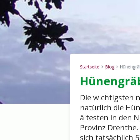
Startseite
Blog
Hünengrä
Breadcrumb
Hünengrä
Die wichtigsten 
natürlich die Hü
ältesten in den N
Provinz Drenthe.
sich tatsächlich 