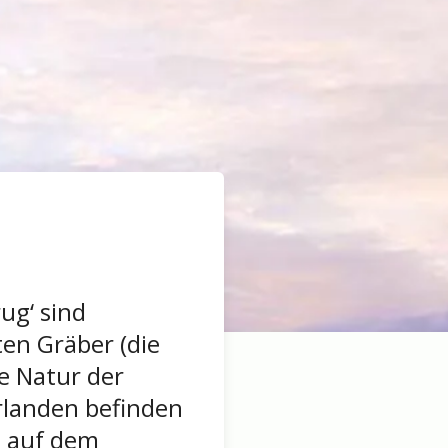
ug‘ sind
en Gräber (die
ie Natur der
rlanden befinden
h auf dem