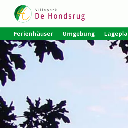
Direkt
zum
Inhalt
Main
Ferienhäuser
Umgebung
Lagepl
navigation