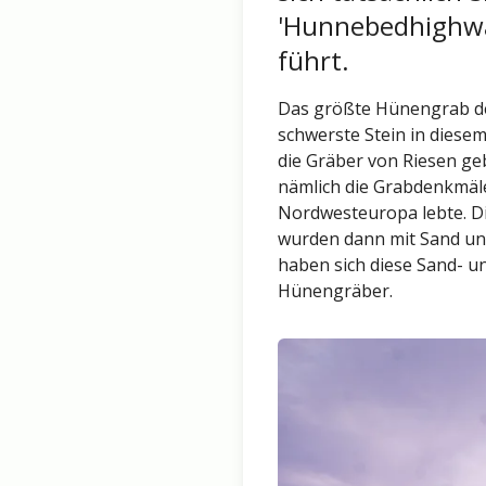
'Hunnebedhighway
führt.
Das größte Hünengrab der 
schwerste Stein in diese
die Gräber von Riesen geb
nämlich die Grabdenkmäle
Nordwesteuropa lebte. Di
wurden dann mit Sand und
haben sich diese Sand- u
Hünengräber.