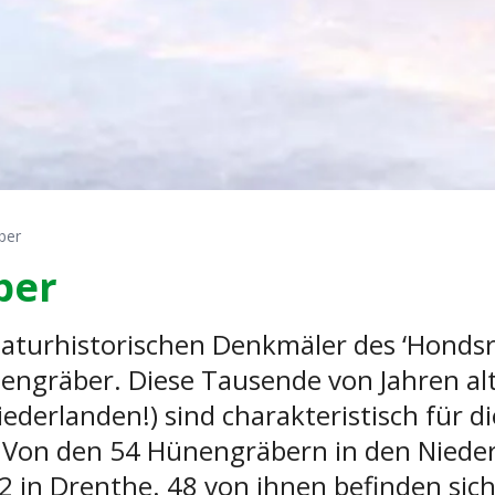
ber
ber
naturhistorischen Denkmäler des ‘Hondsr
nengräber. Diese Tausende von Jahren alt
iederlanden!) sind charakteristisch für d
 Von den 54 Hünengräbern in den Niede
52 in Drenthe. 48 von ihnen befinden sic