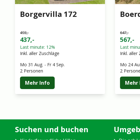
Borgervilla 172
Boerd
493,-
647,-
437,-
567,-
Last minute: 12%
Last minu
Inkl. aller Zuschläge
Inkl. alle
Mo 31 Aug.
-
Fr 4 Sep.
Mo 24 Au
2 Personen
2 Person
Mehr Info
Mehr 
Suchen und buchen
Umgeb