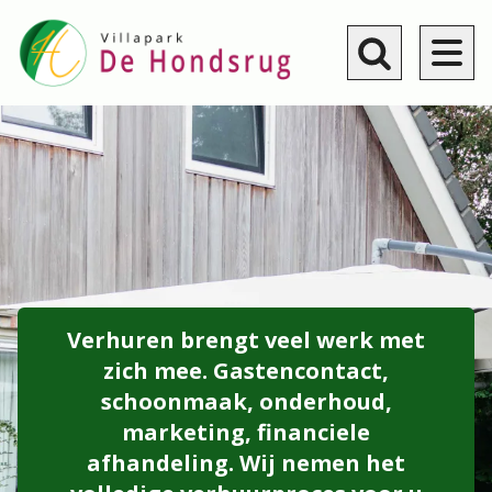
Overslaan
en
naar
Toggle search
de
algemene
inhoud
gaan
Verhuren brengt veel werk met
zich mee. Gastencontact,
schoonmaak, onderhoud,
marketing, financiele
afhandeling. Wij nemen het