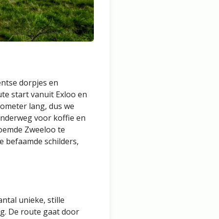
entse dorpjes en
te start vanuit Exloo en
ilometer lang, dus we
onderweg voor koffie en
eroemde Zweeloo te
e befaamde schilders,
tal unieke, stille
ng. De route gaat door