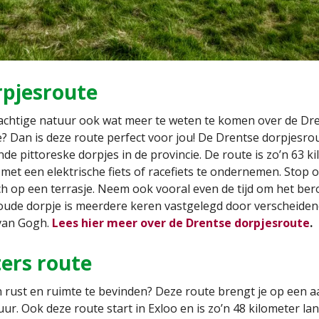
rpjesroute
achtige natuur ook wat meer te weten te komen over de Dr
 Dan is deze route perfect voor jou! De Drentse dorpjesrou
nde pittoreske dorpjes in de provincie. De route is zo’n 63 k
met een elektrische fiets of racefiets te ondernemen. Stop 
nch op een terrasje. Neem ook vooral even de tijd om het b
ude dorpje is meerdere keren vastgelegd door verscheiden
van Gogh.
Lees hier meer over de Drentse dorpjesroute
.
eters route
n rust en ruimte te bevinden? Deze route brengt je op een aan
ur. Ook deze route start in Exloo en is zo’n 48 kilometer la