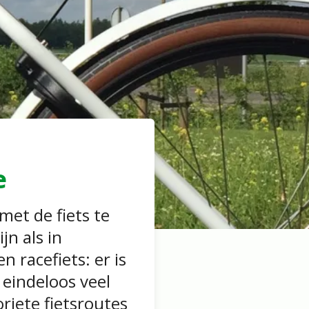
e
met de fiets te
jn als in
 racefiets: er is
 eindeloos veel
riete fietsroutes