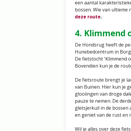
een aantal karakteristie
bossen. Wie van ultieme ru
deze route
.
4. Klimmend o
De Hondsrug heeft de per
Hunebedcentrum in Borger
De fietstocht 'Klimmend o
Bovendien kun je de rout
De fietsroute brengt je l
van Buinen. Hier kun je 
glooiingen van droge dale
pauze te nemen. De derde 
gletsjerkuil in de bossen a
en geniet van de rust en 
Wil je alles over deze fie