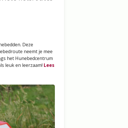
unebedden. Deze
nebedroute neemt je mee
langs het Hunebedcentrum
ls leuk en leerzaam!
Lees