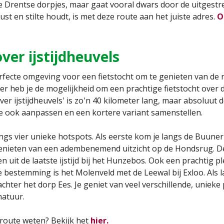
ke Drentse dorpjes, maar gaat vooral dwars door de uitgestr
st en stilte houdt, is met deze route aan het juiste adres.
O
ver ijstijdheuvels
fecte omgeving voor een fietstocht om te genieten van de 
 heb je de mogelijkheid om een prachtige fietstocht over
ver ijstijdheuvels' is zo'n 40 kilometer lang, maar absoluut 
e ook aanpassen en een kortere variant samenstellen.
angs vier unieke hotspots. Als eerste kom je langs de Buun
genieten van een adembenemend uitzicht op de Hondsrug. D
n uit de laatste ijstijd bij het Hunzebos. Ook een prachtig 
bestemming is het Molenveld met de Leewal bij Exloo. Als l
chter het dorp Ees. Je geniet van veel verschillende, unieke pl
natuur.
tsroute weten? Bekijk het
hier.