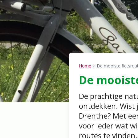
Home
De mooiste fietsrou
Breadcrumb
De mooiste
De prachtige natu
ontdekken. Wist j
Drenthe? Met een 
voor ieder wat wi
routes te vinden.