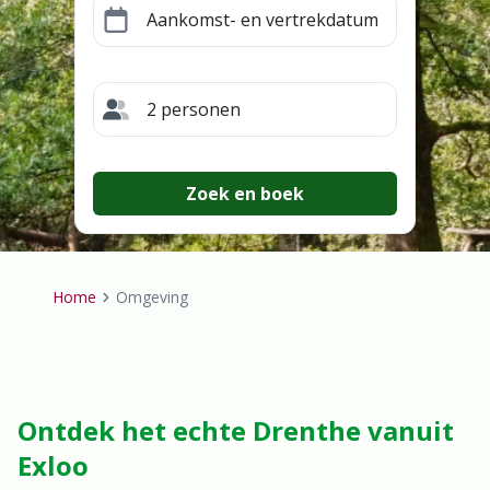
Aankomst- en vertrekdatum
2 personen
Zoek en boek
Home
Omgeving
Breadcrumb
Ontdek het echte Drenthe vanuit
Exloo