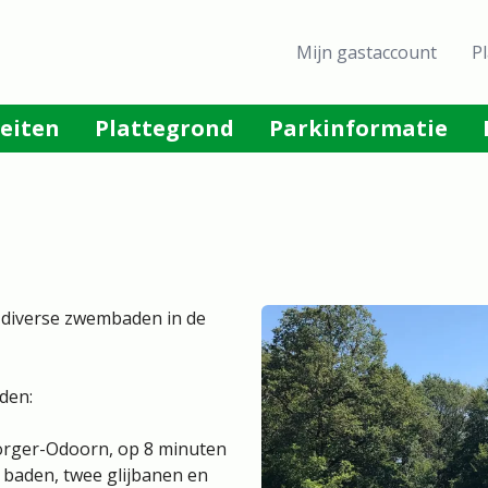
Header
Mijn gastaccount
P
menu
teiten
Plattegrond
Parkinformatie
r diverse zwembaden in de
den:
orger-Odoorn, op 8 minuten
e baden, twee glijbanen en