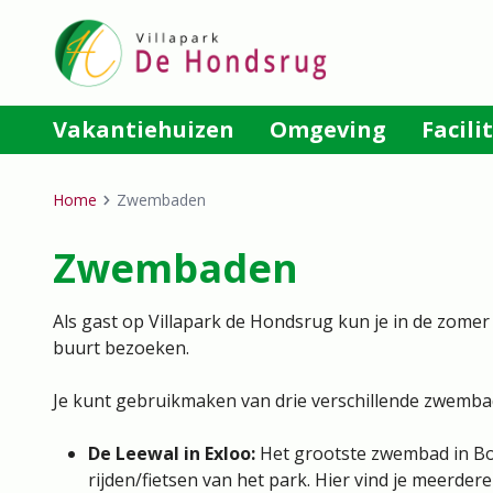
Overslaan
en
naar
de
algemene
Main
Vakantiehuizen
Omgeving
Facili
inhoud
navigation
gaan
Home
Zwembaden
Breadcrumb
Zwembaden
Als gast op Villapark de Hondsrug kun je in de zome
buurt bezoeken.
Je kunt gebruikmaken van drie verschillende zwemba
De Leewal in Exloo:
Het grootste zwembad in B
rijden/fietsen van het park. Hier vind je meerder