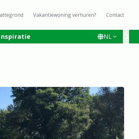
lattegrond
Vakantiewoning verhuren?
Contact
Inspiratie
NL
Toggl